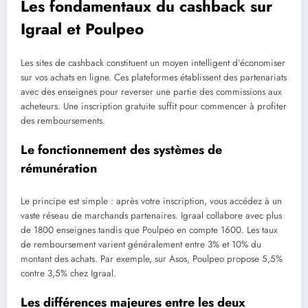
Les fondamentaux du cashback sur
Igraal et Poulpeo
Les sites de cashback constituent un moyen intelligent d’économiser
sur vos achats en ligne. Ces plateformes établissent des partenariats
avec des enseignes pour reverser une partie des commissions aux
acheteurs. Une inscription gratuite suffit pour commencer à profiter
des remboursements.
Le fonctionnement des systèmes de
rémunération
Le principe est simple : après votre inscription, vous accédez à un
vaste réseau de marchands partenaires. Igraal collabore avec plus
de 1800 enseignes tandis que Poulpeo en compte 1600. Les taux
de remboursement varient généralement entre 3% et 10% du
montant des achats. Par exemple, sur Asos, Poulpeo propose 5,5%
contre 3,5% chez Igraal.
Les différences majeures entre les deux