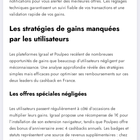
notifications pour vous alerter des meilleures offres. Ces réglages
techniques garantissent un suivi fiable de vos transactions et une
validation rapide de vos gains.
Les stratégies de gains manquées
par les utilisateurs
Les plateformes Igraal et Poulpeo recèlent de nombreuses
opportunités de gains que beaucoup d’utilisateurs négligent par
méconnaissance. Une analyse approfondie révèle des stratégies
simples mais efficaces pour optimiser ses remboursements sur ces
deux leaders du cashback en France.
Les offres spéciales négligées
Les utilisateurs passent régulièrement à côté d’occasions de
multiplier leurs gains. Igraal propose une récompense de 1€ pour
l’installation de son extension navigateur, tandis que Poulpeo offre
des bonus d’anniversaire avec 4 cashbacks annuels. Les badges et
statuts représentent une source de revenus supplémentaires : chez