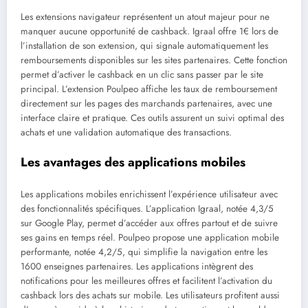
Les extensions navigateur représentent un atout majeur pour ne
manquer aucune opportunité de cashback. Igraal offre 1€ lors de
l’installation de son extension, qui signale automatiquement les
remboursements disponibles sur les sites partenaires. Cette fonction
permet d’activer le cashback en un clic sans passer par le site
principal. L’extension Poulpeo affiche les taux de remboursement
directement sur les pages des marchands partenaires, avec une
interface claire et pratique. Ces outils assurent un suivi optimal des
achats et une validation automatique des transactions.
Les avantages des applications mobiles
Les applications mobiles enrichissent l’expérience utilisateur avec
des fonctionnalités spécifiques. L’application Igraal, notée 4,3/5
sur Google Play, permet d’accéder aux offres partout et de suivre
ses gains en temps réel. Poulpeo propose une application mobile
performante, notée 4,2/5, qui simplifie la navigation entre les
1600 enseignes partenaires. Les applications intègrent des
notifications pour les meilleures offres et facilitent l’activation du
cashback lors des achats sur mobile. Les utilisateurs profitent aussi