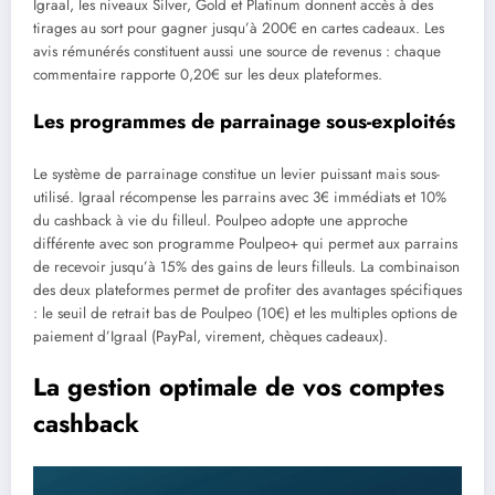
Igraal, les niveaux Silver, Gold et Platinum donnent accès à des
tirages au sort pour gagner jusqu’à 200€ en cartes cadeaux. Les
avis rémunérés constituent aussi une source de revenus : chaque
commentaire rapporte 0,20€ sur les deux plateformes.
Les programmes de parrainage sous-exploités
Le système de parrainage constitue un levier puissant mais sous-
utilisé. Igraal récompense les parrains avec 3€ immédiats et 10%
du cashback à vie du filleul. Poulpeo adopte une approche
différente avec son programme Poulpeo+ qui permet aux parrains
de recevoir jusqu’à 15% des gains de leurs filleuls. La combinaison
des deux plateformes permet de profiter des avantages spécifiques
: le seuil de retrait bas de Poulpeo (10€) et les multiples options de
paiement d’Igraal (PayPal, virement, chèques cadeaux).
La gestion optimale de vos comptes
cashback