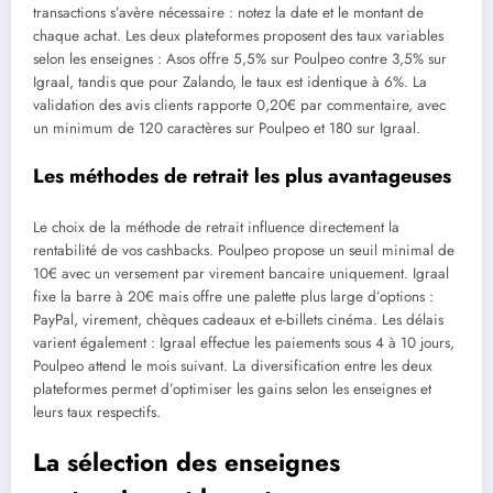
transactions s’avère nécessaire : notez la date et le montant de
chaque achat. Les deux plateformes proposent des taux variables
selon les enseignes : Asos offre 5,5% sur Poulpeo contre 3,5% sur
Igraal, tandis que pour Zalando, le taux est identique à 6%. La
validation des avis clients rapporte 0,20€ par commentaire, avec
un minimum de 120 caractères sur Poulpeo et 180 sur Igraal.
Les méthodes de retrait les plus avantageuses
Le choix de la méthode de retrait influence directement la
rentabilité de vos cashbacks. Poulpeo propose un seuil minimal de
10€ avec un versement par virement bancaire uniquement. Igraal
fixe la barre à 20€ mais offre une palette plus large d’options :
PayPal, virement, chèques cadeaux et e-billets cinéma. Les délais
varient également : Igraal effectue les paiements sous 4 à 10 jours,
Poulpeo attend le mois suivant. La diversification entre les deux
plateformes permet d’optimiser les gains selon les enseignes et
leurs taux respectifs.
La sélection des enseignes